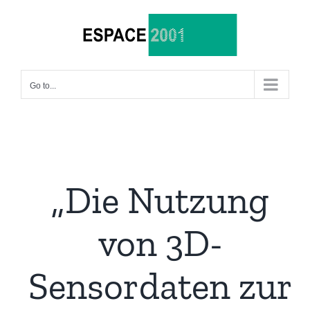
Skip
to
content
Go to...
„Die Nutzung
von 3D-
Sensordaten zur