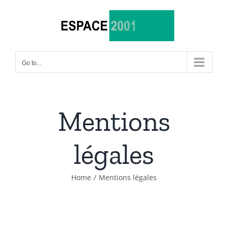
Skip
to
content
Go to...
Mentions
légales
Home
/
Mentions légales