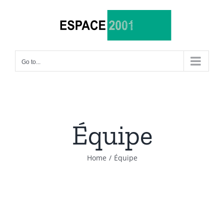
Skip
to
content
Go to...
Équipe
Home
/
Équipe